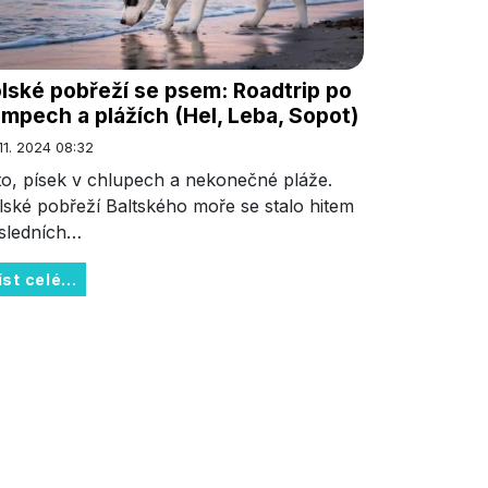
lské pobřeží se psem: Roadtrip po
mpech a plážích (Hel, Leba, Sopot)
 11. 2024 08:32
to, písek v chlupech a nekonečné pláže.
lské pobřeží Baltského moře se stalo hitem
sledních…
íst celé...