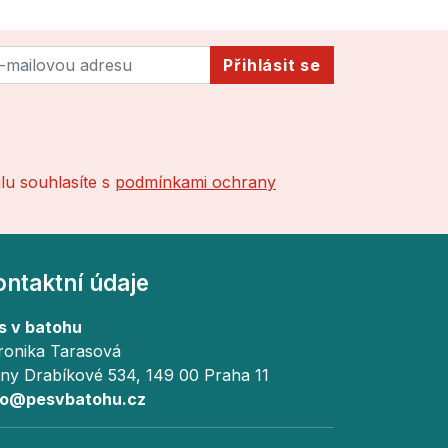
Přihlásit se
lu souhlasíte s
podmínkami ochrany
ontaktní údaje
s v batohu
ronika Tarasová
ny Drabíkové 534, 149 00 Praha 11
fo@pesvbatohu.cz