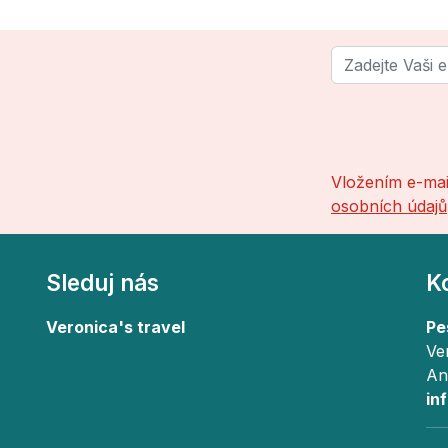
Vložením e-mai
osobních údajů
Sleduj nás
K
Veronica's travel
Pe
Ve
An
in