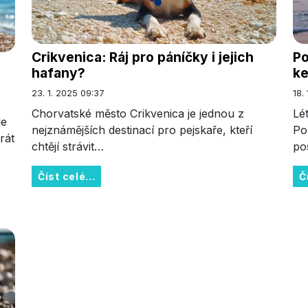
Crikvenica: Ráj pro páníčky i jejich
Po
hafany?
ke
23. 1. 2025 09:37
18.
Chorvatské město Crikvenica je jednou z
Lé
le
nejznámějších destinací pro pejskaře, kteří
Po
rát
chtějí strávit…
po
Číst celé...
Č