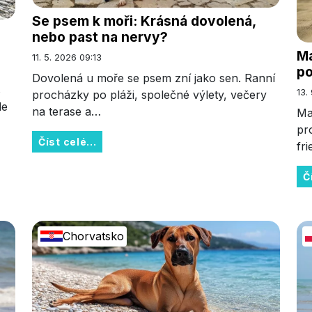
Se psem k moři: Krásná dovolená,
nebo past na nervy?
Ma
11. 5. 2026 09:13
p
Dovolená u moře se psem zní jako sen. Ranní
s
13.
procházky po pláži, společné výlety, večery
le
na terase a…
Ma
pr
Číst celé...
fr
Č
Chorvatsko