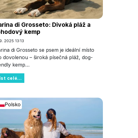
rina di Grosseto: Divoká pláž a
ohodový kemp
 9. 2025 13:13
rina di Grosseto se psem je ideální místo
o dovolenou – široká písečná pláž, dog-
iendly kemp…
íst celé...
Polsko