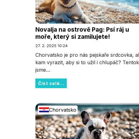
Novalja na ostrově Pag: Psí ráj u
moře, který si zamilujete!
27. 2. 2025 10:24
Chorvatsko je pro nás pejskaře srdcovka, a
kam vyrazit, aby si to užil i chlupáč? Tentok
jsme…
Číst celé...
Chorvatsko