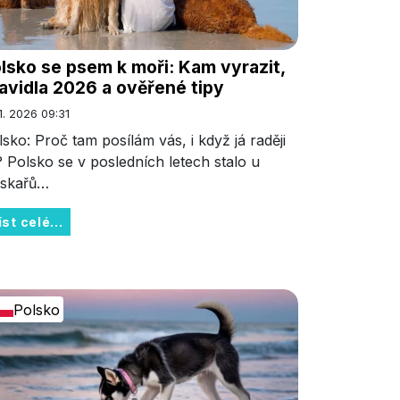
lsko se psem k moři: Kam vyrazit,
avidla 2026 a ověřené tipy
 1. 2026 09:31
lsko: Proč tam posílám vás, i když já raději
h? Polsko se v posledních letech stalo u
jskařů…
íst celé...
Polsko