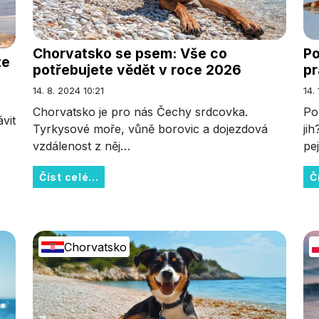
Chorvatsko se psem: Vše co
Po
te
potřebujete vědět v roce 2026
pr
14. 8. 2024 10:21
14.
Chorvatsko je pro nás Čechy srdcovka.
Po
vit
Tyrkysové moře, vůně borovic a dojezdová
ji
.
vzdálenost z něj…
pe
Číst celé...
Č
Chorvatsko