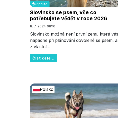
Připnuto
Slovinsko se psem, vše co
potřebujete vědět v roce 2026
8. 7. 2024 08:10
Slovinsko možná není první zemí, která vá
napadne při plánování dovolené se psem, a
z vlastní…
Číst celé...
Polsko