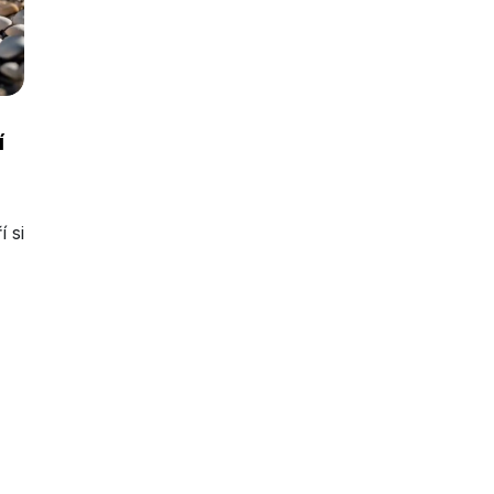
í
 si