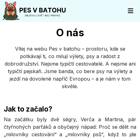
O nás
Vítej na webu Pes v batohu – prostoru, kde se
potkávají ti, co milují výlety, psy a radost z
dobrodružství. Nejsme typičtí cestovatelé. A nejsme ani
typičtí pejskaři. Jsme banda, co bere psy na výlety a
jezdí na dovolené napříč Evropou – a je nám v tom
skvěle.
Jak to začalo?
Na začátku byly dvě ségry, Verča a Martina, pár
čtyřnohých parťáků a obyčejný nápad: Proč se dělit na
„milovníky cestování“ a „milovníky psů“, když to jde