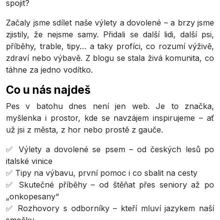
spojit?
Začaly jsme sdílet naše výlety a dovolené – a brzy jsme
zjistily, že nejsme samy. Přidali se další lidi, další psi,
příběhy, trable, tipy… a taky profíci, co rozumí výživě,
zdraví nebo výbavě. Z blogu se stala živá komunita, co
táhne za jedno vodítko.
Co u nás najdeš
Pes v batohu dnes není jen web. Je to značka,
myšlenka i prostor, kde se navzájem inspirujeme – ať
už jsi z města, z hor nebo prostě z gauče.
✅ Výlety a dovolené se psem – od českých lesů po
italské vinice
✅ Tipy na výbavu, první pomoc i co sbalit na cesty
✅ Skutečné příběhy – od štěňat přes seniory až po
„onkopesany“
✅ Rozhovory s odborníky – kteří mluví jazykem naší