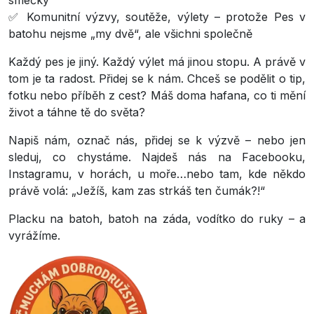
smečky
✅ Komunitní výzvy, soutěže, výlety – protože Pes v
batohu nejsme „my dvě“, ale všichni společně
Každý pes je jiný. Každý výlet má jinou stopu. A právě v
tom je ta radost. Přidej se k nám. Chceš se podělit o tip,
fotku nebo příběh z cest? Máš doma hafana, co ti mění
život a táhne tě do světa?
Napiš nám, označ nás, přidej se k výzvě – nebo jen
sleduj, co chystáme. Najdeš nás na Facebooku,
Instagramu, v horách, u moře…nebo tam, kde někdo
právě volá: „Ježíš, kam zas strkáš ten čumák?!“
Placku na batoh, batoh na záda, vodítko do ruky – a
vyrážíme.