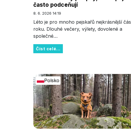
často podceňují
8. 6. 2026 14:19
Léto je pro mnoho pejskařů nejkrásnější čás
roku. Dlouhé večery, výlety, dovolené a
společné…
Číst celé...
Polsko