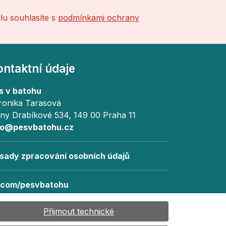
lu souhlasíte s
podmínkami ochrany
ontaktní údaje
s v batohu
ronika Tarasová
ny Drabíkové 534, 149 00 Praha 11
fo@pesvbatohu.cz
sady zpracování osobních údajů
.com/pesvbatohu
stagram.com/pesvbatohu
Přijmout technické