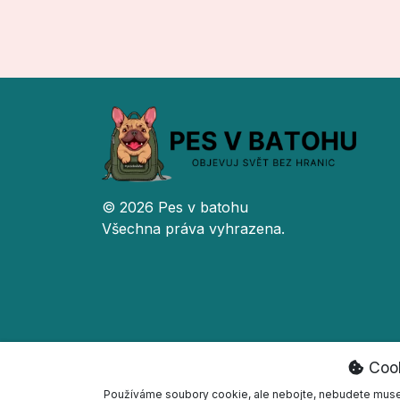
© 2026 Pes v batohu
Všechna práva vyhrazena.
Coo
Používáme soubory cookie, ale nebojte, nebudete muset 