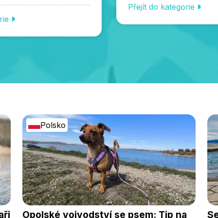
Přejít do kategorie
orie
Polsko
aři
Opolské vojvodství se psem: Tip na
Se