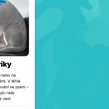
riky
t nebo na
mi. V téhle
tování se psem –
 po rady
z cest.