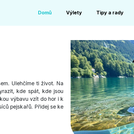
Domů
Výlety
Tipy a rady
em. Ulehčíme ti život. Na
azit, kde spát, kde jsou
akou výbavu vzít do hor i k
síců pejskařů. Přidej se ke