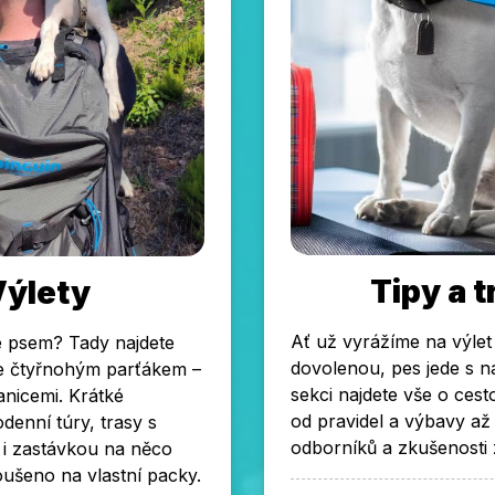
Tipy a t
Výlety
Ať už vyrážíme na výle
e psem? Tady najdete
dovolenou, pes jede s ná
se čtyřnohým parťákem –
sekci najdete vše o ces
anicemi. Krátké
od pravidel a výbavy až
denní túry, trasy s
odborníků a zkušenosti 
 i zastávkou na něco
ušeno na vlastní packy.