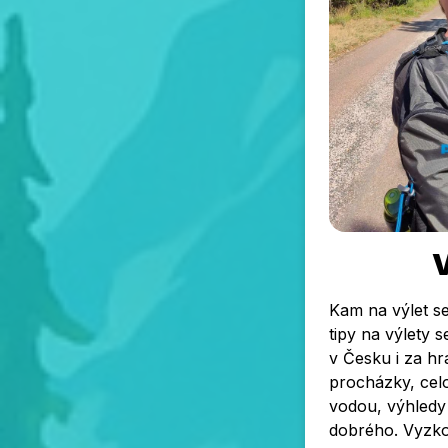
Kam na výlet s
tipy na výlety 
v Česku i za hr
procházky, celo
vodou, výhledy
dobrého. Vyzko