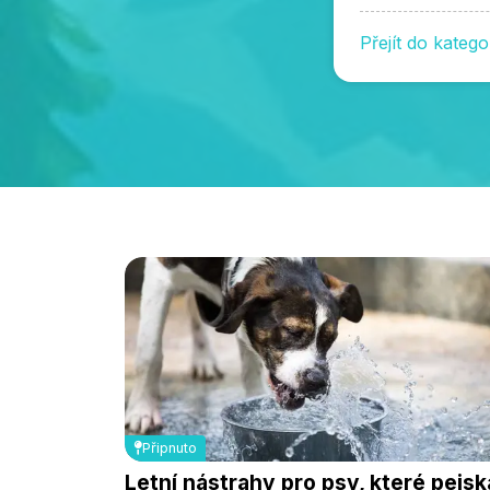
Přejít do kateg
Připnuto
Letní nástrahy pro psy, které pejsk