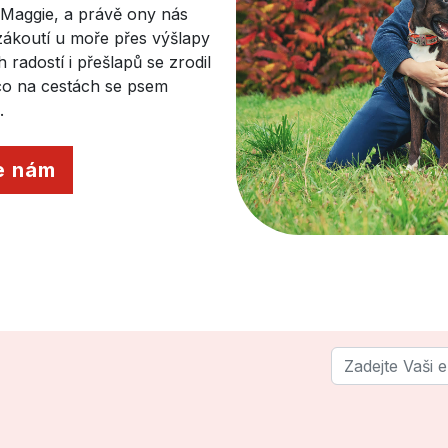
a Maggie, a právě ony nás
 zákoutí u moře přes výšlapy
radostí i přešlapů se zrodil
 co na cestách se psem
.
e nám