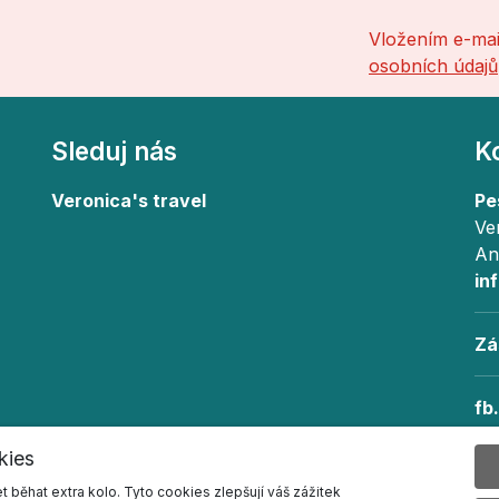
Vložením e-mai
osobních údajů
Sleduj nás
K
Veronica's travel
Pe
Ve
An
in
Zá
fb
in
kies
běhat extra kolo. Tyto cookies zlepšují váš zážitek