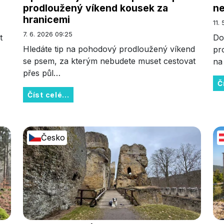
prodloužený víkend kousek za
ne
hranicemi
11.
7. 6. 2026 09:25
t
Do
Hledáte tip na pohodový prodloužený víkend
pr
se psem, za kterým nebudete muset cestovat
na
přes půl…
Č
Číst celé...
Česko