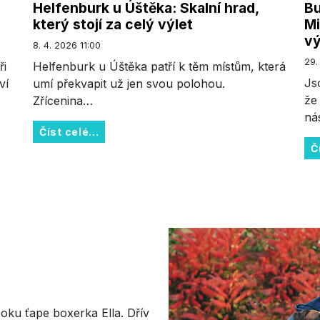
Helfenburk u Úštěka: Skalní hrad,
Bu
který stojí za celý výlet
M
vý
8. 4. 2026 11:00
29.
ři
Helfenburk u Úštěka patří k těm místům, která
Js
ví
umí překvapit už jen svou polohou.
že
Zřícenina…
ná
Číst celé...
Č
oku ťape boxerka Ella. Dřív