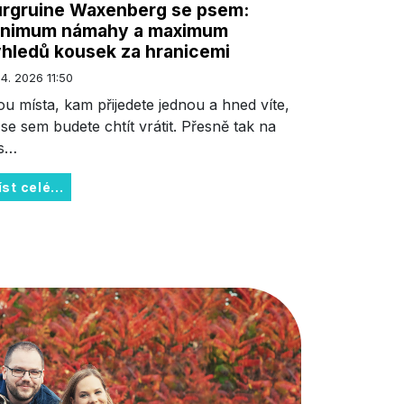
rgruine Waxenberg se psem:
inimum námahy a maximum
hledů kousek za hranicemi
 4. 2026 11:50
ou místa, kam přijedete jednou a hned víte,
 se sem budete chtít vrátit. Přesně tak na
s…
íst celé...