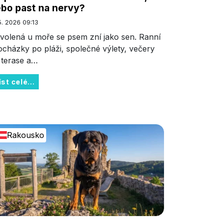
bo past na nervy?
 5. 2026 09:13
volená u moře se psem zní jako sen. Ranní
ocházky po pláži, společné výlety, večery
 terase a…
íst celé...
Rakousko