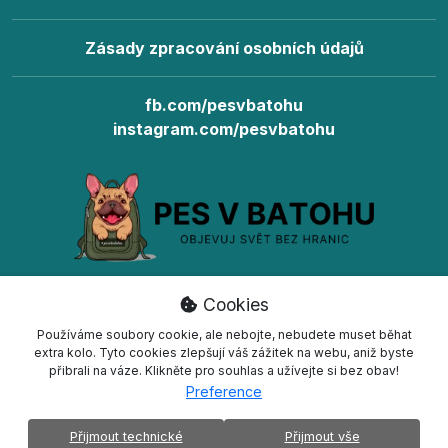
Zásady zpracování osobních údajů
fb.com/pesvbatohu
instagram.com/pesvbatohu
© 2026 Pes v batohu
Cookies
Všechna práva vyhrazena.
Používáme soubory cookie, ale nebojte, nebudete muset běhat
extra kolo. Tyto cookies zlepšují váš zážitek na webu, aniž byste
přibrali na váze. Klikněte pro souhlas a užívejte si bez obav!
Preference
Vytvořil
Kollert Slavomír
- Tvorba e-shopů a
webových stránek
Přijmout technické
Přijmout vše