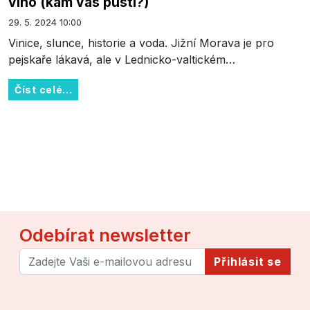
víno (kam vás pustí?)
29. 5. 2024 10:00
Vinice, slunce, historie a voda. Jižní Morava je pro
pejskaře lákavá, ale v Lednicko-valtickém…
Číst celé...
Odebírat newsletter
Přihlásit se