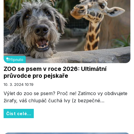
Připnuto
ZOO se psem v roce 2026: Ultimátní
průvodce pro pejskaře
10. 3. 2024 10:19
Výlet do zoo se psem? Proč ne! Zatímco vy obdivujete
žirafy, váš chlupáč čuchá lvy (z bezpečné…
Číst celé...